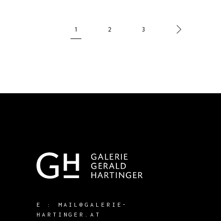
1
2
3
E :
MAIL@GALERIE-
HARTINGER.AT