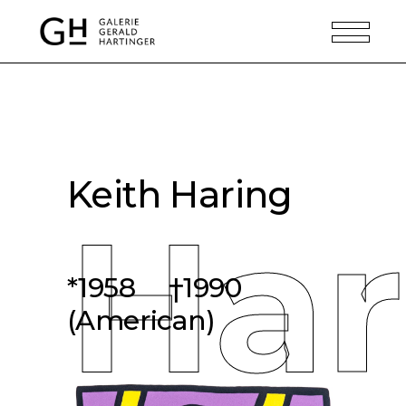
Keith Haring
Har
*1958 †1990
(American)